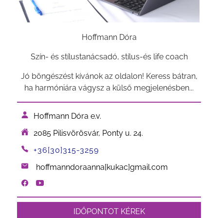
Hoffmann Dóra
Szín- és stílustanácsadó, stílus-és life coach
Jó böngészést kívánok az oldalon! Keress bátran,
ha harmóniára vágysz a külső megjelenésben...
Hoffmann Dóra e.v.
2085 Pilisvörösvár, Ponty u. 24.
+36[30]315-3259
hoffmanndoraanna[kukac]gmail.com
IDŐPONTOT KÉREK