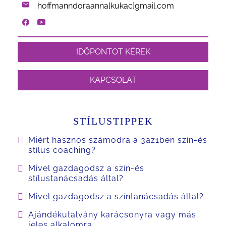
hoffmanndoraanna[kukac]gmail.com
IDŐPONTOT KÉREK
KAPCSOLAT
STÍLUSTIPPEK
Miért hasznos számodra a 3az1ben szín-és
stílus coaching?
Mivel gazdagodsz a szín-és
stílustanácsadás által?
Mivel gazdagodsz a színtanácsadás által?
Ajándékutalvány karácsonyra vagy más
jeles alkalomra