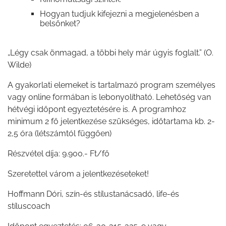
Hogyan tudjuk kifejezni a megjelenésben a
belsőnket?
„Légy csak önmagad, a többi hely már úgyis foglalt.” (O.
Wilde)
A gyakorlati elemeket is tartalmazó program személyes
vagy online formában is lebonyolítható. Lehetőség van
hétvégi időpont egyeztetésére is. A programhoz
minimum 2 fő jelentkezése szükséges, időtartama kb. 2-
2,5 óra (létszámtól függően)
Részvétel díja: 9.900.- Ft/fő
Szeretettel várom a jelentkezéseteket!
Hoffmann Dóri, szín-és stílustanácsadó, life-és
stíluscoach