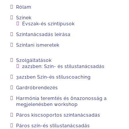
Rólam
Színek
Évszak-és színtípusok
Színtanácsadás leírása
Színtani ismeretek
Szolgáltatások
2az1ben: Szín- és stílustanácsadás
3az1ben Szín-és stíluscoaching
Gardróbrendezés
Harmónia teremtés és önazonosság a
megjelenésben workshop
Páros kiscsoportos színtanácsadás
Páros szín-és stílustanácsadás