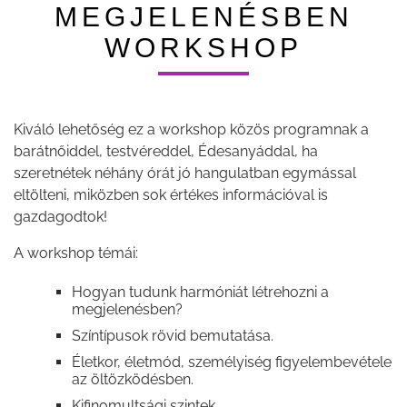
MEGJELENÉSBEN
WORKSHOP
Kiváló lehetőség ez a workshop közös programnak a
barátnőiddel, testvéreddel, Édesanyáddal, ha
szeretnétek néhány órát jó hangulatban egymással
eltölteni, miközben sok értékes információval is
gazdagodtok!
A workshop témái:
Hogyan tudunk harmóniát létrehozni a
megjelenésben?
Színtípusok rövid bemutatása.
Életkor, életmód, személyiség figyelembevétele
az öltözködésben.
Kifinomultsági szintek.