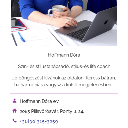
Hoffmann Dóra
Szín- és stílustanácsadó, stílus-és life coach
Jó böngészést kívánok az oldalon! Keress bátran,
ha harmóniára vágysz a külső megjelenésben...
Hoffmann Dóra e.v.
2085 Pilisvörösvár, Ponty u. 24.
+36[30]315-3259