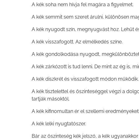
A kék soha nem hívja fel magára a figyelmet.
A kék semmit sem szeret árulni, különösen ma
A kék nyugodt szín, megnyugvást hoz. Lehűt és 
A kék visszafogott. Az elmélkedés színe.
A kék gondolkodása nyugodt, megkülönböztet
A kék zárkózott is tud lenni. De mint az ég is, mi
A kék diszkrét és visszafogott módon működik.
A kék tisztelettel és őszinteséggel végzi a dol
tartják másoktól.
A kék kifinomultan ér el szellemi eredményeket 
A kék lelki nyugtatószer.
Bár az őszinteség kék jelszó, a kék ugyanakkor 