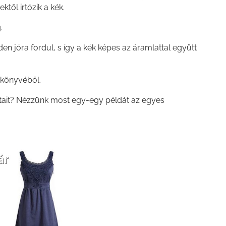
től irtózik a kék.
.
n jóra fordul, s így a kék képes az áramlattal együtt
. könyvéből.
atait? Nézzünk most egy-egy példát az egyes