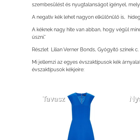
szembesülést és nyugtalanságot igényel, melyek
A negatív kék lehet nagyon elkülönülő is, hideg
A kéknek nagy hite van abban, hogy végül minde
úszni.”
Részlet Lilian Verner Bonds, Gyógyító színek c
Mi jellemzi az egyes évszaktípusok kék árnyal
évszaktípusok kékjeire: