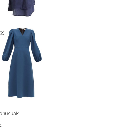
tónusúak.
.