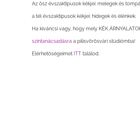
Az ősz évszaktípusok kékjei: melegek és tompá
a tél évszaktípusok kékjei: hidegek és élénkek.
Ha kíváncsi vagy, hogy mely KÉK ÁRNYALATOK 
színtanácsadásra
a pilisvörösvári stúdiómba!
Elérhetőségeimet
ITT
találod.