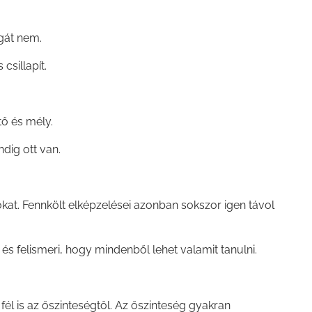
gát nem.
csillapít.
ő és mély.
ndig ott van.
gokat. Fennkölt elképzelései azonban sokszor igen távol
és felismeri, hogy mindenből lehet valamit tanulni.
fél is az őszinteségtől. Az őszinteség gyakran