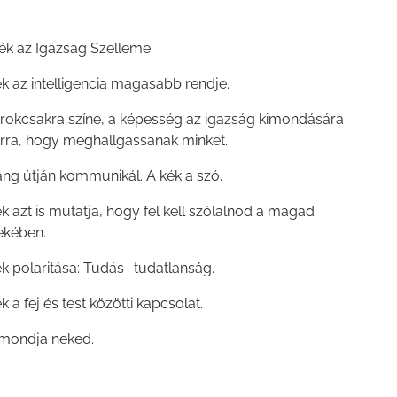
kék az Igazság Szelleme.
k az intelligencia magasabb rendje.
orokcsakra színe, a képesség az igazság kimondására
arra, hogy meghallgassanak minket.
ang útján kommunikál. A kék a szó.
k azt is mutatja, hogy fel kell szólalnod a magad
ekében.
k polaritása: Tudás- tudatlanság.
k a fej és test közötti kapcsolat.
amondja neked.