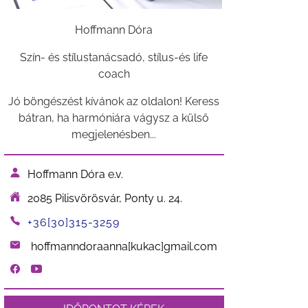
Hoffmann Dóra
Szín- és stílustanácsadó, stílus-és life
coach
Jó böngészést kívánok az oldalon! Keress
bátran, ha harmóniára vágysz a külső
megjelenésben...
Hoffmann Dóra e.v.
2085 Pilisvörösvár, Ponty u. 24.
+36[30]315-3259
hoffmanndoraanna[kukac]gmail.com