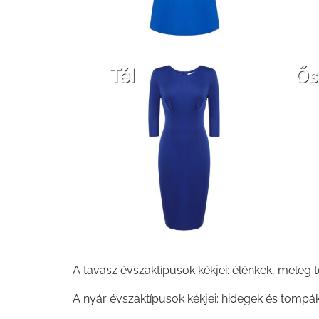
A tavasz évszaktípusok kékjei: élénkek, meleg 
A nyár évszaktípusok kékjei: hidegek és tompák