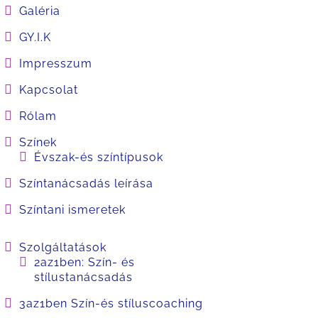
Galéria
GY.I.K
Impresszum
Kapcsolat
Rólam
Színek
Évszak-és színtípusok
Színtanácsadás leírása
Színtani ismeretek
Szolgáltatások
2az1ben: Szín- és
stílustanácsadás
3az1ben Szín-és stíluscoaching