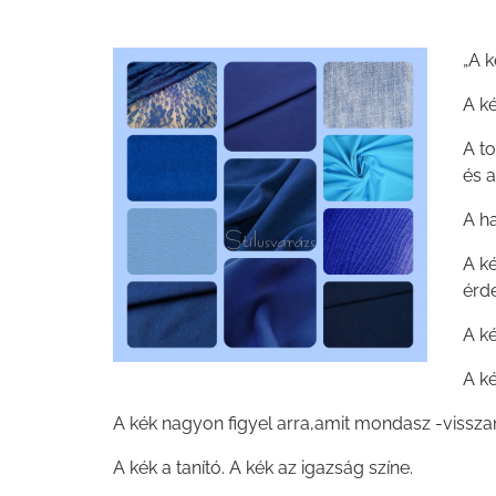
„A 
A ké
A t
és 
A h
A ké
érd
A ké
A ké
A kék nagyon figyel arra,amit mondasz -vissz
A kék a tanító. A kék az igazság színe.