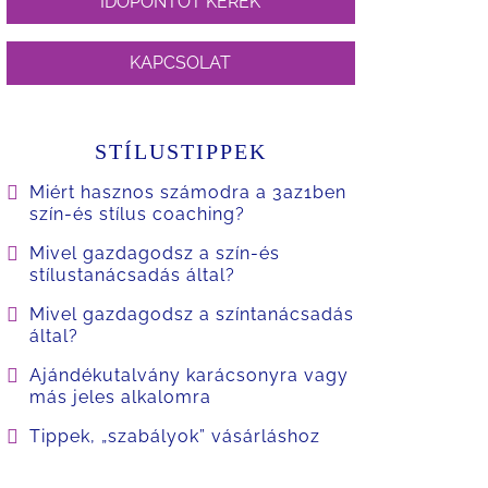
IDŐPONTOT KÉREK
KAPCSOLAT
STÍLUSTIPPEK
Miért hasznos számodra a 3az1ben
szín-és stílus coaching?
Mivel gazdagodsz a szín-és
stílustanácsadás által?
Mivel gazdagodsz a színtanácsadás
által?
Ajándékutalvány karácsonyra vagy
más jeles alkalomra
Tippek, „szabályok” vásárláshoz